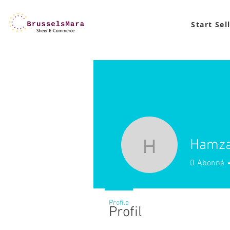
Start Sel
Hamza 
Hamza Afr
0
Abonné
Profile
Profil