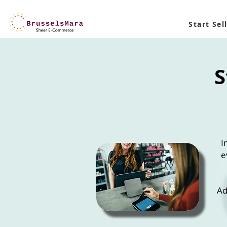
Start Sel
S
I
e
Ad