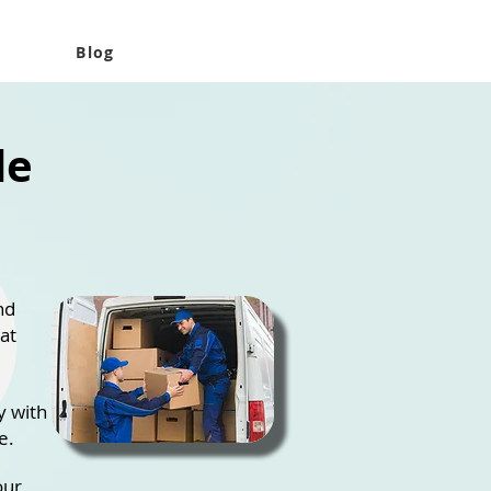
Blog
de
nd
at
y with
e.
our