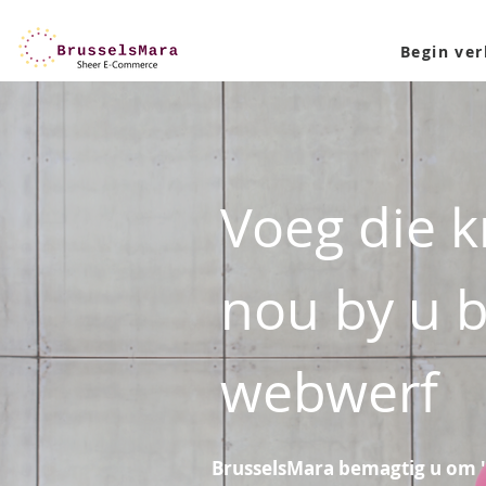
Voeg die 
nou by u 
webwerf
BrusselsMara bemagtig u om '