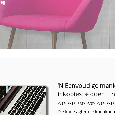
eg.
'N Eenvoudige manie
inkopies te doen. En
</s> </s> </s> </s> </s> </s>
Die kode agter die koopknopp