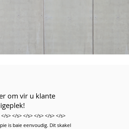
r om vir u klante
igeplek!
 </s> </s> </s> </s> </s> </s>
ie is baie eenvoudig. Dit skakel