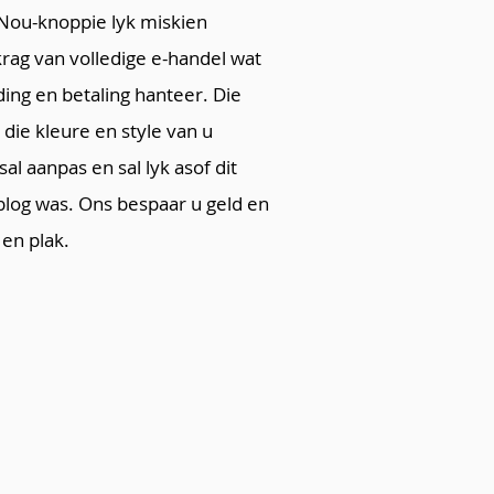
 Nou-knoppie lyk miskien
krag van volledige e-handel wat
ding en betaling hanteer. Die
 die kleure en style van u
l aanpas en sal lyk asof dit
blog was. Ons bespaar u geld en
 en plak.