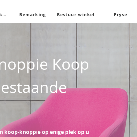
Begin verkoop
Bemarking
Bestuur winkel
Pryse
knoppie Koop
bestaande
n koop-knoppie op enige plek op u