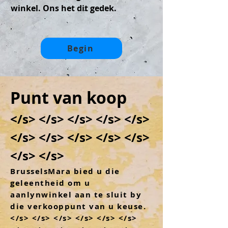
winkel. Ons het dit gedek.
Begin
Punt van koop
</s> </s> </s> </s> </s>
</s> </s> </s> </s> </s>
</s> </s>
BrusselsMara bied u die
geleentheid om u
aanlynwinkel aan te sluit by
die verkooppunt van u keuse.
</s> </s> </s> </s> </s> </s>