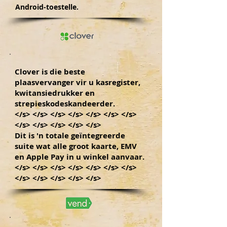
Android-toestelle.
Clover is die beste
plaasvervanger vir u kasregister,
kwitansiedrukker en
strepieskodeskandeerder.
</s> </s> </s> </s> </s> </s> </s>
</s> </s> </s> </s> </s>
Dit is 'n totale geïntegreerde
suite wat alle groot kaarte, EMV
en Apple Pay in u winkel aanvaar.
</s> </s> </s> </s> </s> </s> </s>
</s> </s> </s> </s> </s>