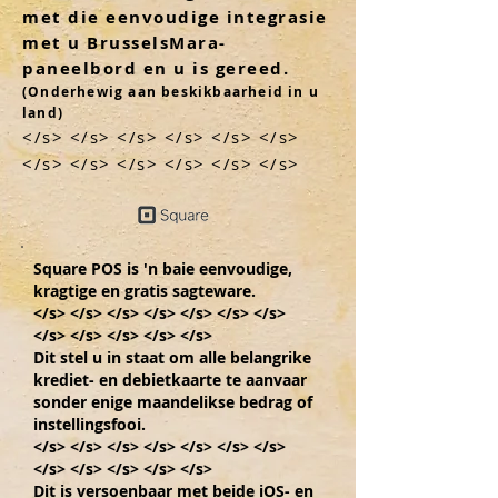
met die eenvoudige integrasie
met u BrusselsMara-
paneelbord en u is gereed.
(Onderhewig aan beskikbaarheid in u
land)
</s> </s> </s> </s> </s> </s>
</s> </s> </s> </s> </s> </s>
Square POS is 'n baie eenvoudige,
kragtige en gratis sagteware.
</s> </s> </s> </s> </s> </s> </s>
</s> </s> </s> </s> </s>
Dit stel u in staat om alle belangrike
krediet- en debietkaarte te aanvaar
sonder enige maandelikse bedrag of
instellingsfooi.
</s> </s> </s> </s> </s> </s> </s>
</s> </s> </s> </s> </s>
Dit is versoenbaar met beide iOS- en