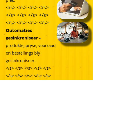
plek.
</s> </s> </s> </s>
</s> </s> </s> </s>
</s> </s> </s> </s>
Outomaties
gesinkroniseer -
produkte, pryse, voorraad
en bestellings bly
gesinkroniseer.
</s> </s> </s> </s> </s>
</s> </s> </s> </s> </s>
</s> </s>
Verkoop op enige
kanaal -
Webwerf,
sosiale media, in die
winkel en persoonlik
gelyktydig.