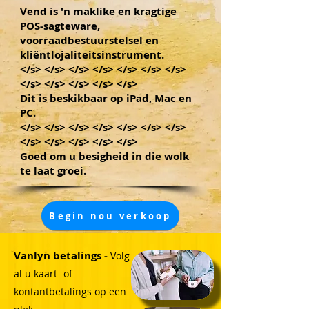
Vend is 'n maklike en kragtige
POS-sagteware,
voorraadbestuurstelsel en
kliëntlojaliteitsinstrument.
</s> </s> </s> </s> </s> </s> </s>
</s> </s> </s> </s> </s>
Dit is beskikbaar op iPad, Mac en
PC.
</s> </s> </s> </s> </s> </s> </s>
</s> </s> </s> </s> </s>
Goed om u besigheid in die wolk
te laat groei.
Begin nou verkoop
Vanlyn betalings -
Volg
al u kaart- of
kontantbetalings op een