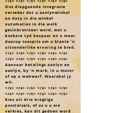
</s> </s> </s> </s> </s> </s>
Ons diepgaande integrasie
verseker dat u aanlynwinkel
en data in die winkel
outomaties in die wolk
gesinkroniseer word, wat u
kosbare tyd bespaar en u meer
daarop toespits om u klante 'n
uitsonderlike ervaring te bied.
</s> </s> </s> </s> </s> </s>
</s> </s> </s> </s> </s> </s>
Aanvaar betalings aanlyn en
aanlyn, by 'n mark, in u motor
of op u webwerf. Waarokal jy
wil.
</s> </s> </s> </s> </s> </s>
</s> </s> </s> </s> </s> </s>
Kies uit drie kragtige
posstelsels, of as u u eie
verkies, kan dit gedoen word