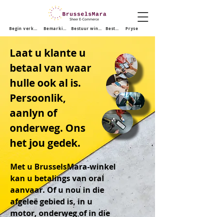
Begin verkoop
Bemarking
Bestuur winkel
Bestuur winkel
Pryse
Laat u klante u
betaal van waar
hulle ook al is.
Persoonlik,
aanlyn of
onderweg. Ons
het jou gedek.
Met u BrusselsMara-winkel
kan u betalings van oral
aanvaar. Of u nou in die
afgeleë gebied is, in u
motor, onderweg of in die