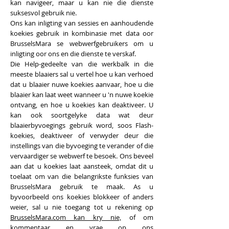
kan navigeer, maar u kan nie die dienste
suksesvol gebruik nie.
Ons kan inligting van sessies en aanhoudende
koekies gebruik in kombinasie met data oor
BrusselsMara se webwerfgebruikers om u
inligting oor ons en die dienste te verskaf.
Die Help-gedeelte van die werkbalk in die
meeste blaaiers sal u vertel hoe u kan verhoed
dat u blaaier nuwe koekies aanvaar, hoe u die
blaaier kan laat weet wanneer u 'n nuwe koekie
ontvang, en hoe u koekies kan deaktiveer. U
kan ook soortgelyke data wat deur
blaaierbyvoegings gebruik word, soos Flash-
koekies, deaktiveer of verwyder deur die
instellings van die byvoeging te verander of die
vervaardiger se webwerf te besoek. Ons beveel
aan dat u koekies laat aansteek, omdat dit u
toelaat om van die belangrikste funksies van
BrusselsMara gebruik te maak. As u
byvoorbeeld ons koekies blokkeer of anders
weier, sal u nie toegang tot u rekening op
BrusselsMara.com kan kry nie,
of om
kommentaar en vrae op ons