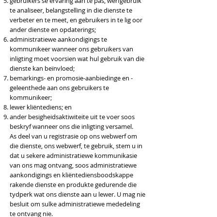
gebruikers se ervaring aan te pas, werfgebruik
te analiseer, belangstelling in die dienste te
verbeter en te meet, en gebruikers in te lig oor
ander dienste en opdaterings;
administratiewe aankondigings te
kommunikeer wanneer ons gebruikers van
inligting moet voorsien wat hul gebruik van die
dienste kan beïnvloed;
bemarkings- en promosie-aanbiedinge en -
geleenthede aan ons gebruikers te
kommunikeer;
lewer kliëntediens; en
ander besigheidsaktiwiteite uit te voer soos
beskryf wanneer ons die inligting versamel.
As deel van u registrasie op ons webwerf om
die dienste, ons webwerf, te gebruik, stem u in
dat u sekere administratiewe kommunikasie
van ons mag ontvang, soos administratiewe
aankondigings en kliëntediensboodskappe
rakende dienste en produkte gedurende die
tydperk wat ons dienste aan u lewer. U mag nie
besluit om sulke administratiewe mededeling
te ontvang nie.