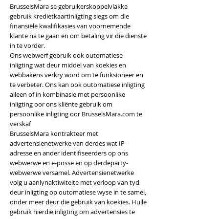
BrusselsMara se gebruikerskoppelvlakke
gebruik kredietkaartinligting slegs om die
finansiële kwalifikasies van voornemende
klante na te gaan en om betaling vir die dienste
in te vorder.
Ons webwerf gebruik ook outomatiese
inligting wat deur middel van koekies en
webbakens verkry word om te funksioneer en
te verbeter. Ons kan ook outomatiese inligting
alleen of in kombinasie met persoonlike
inligting oor ons kliënte gebruik om
persoonlike inligting oor BrusselsMara.com te
verskaf
BrusselsMara kontrakteer met
advertensienetwerke van derdes wat IP-
adresse en ander identifiseerders op ons
webwerwe en e-posse en op derdeparty-
webwerwe versamel. Advertensienetwerke
volg u aanlynaktiwiteite met verloop van tyd
deur inligting op outomatiese wyse in te samel,
onder meer deur die gebruik van koekies. Hulle
gebruik hierdie inligting om advertensies te