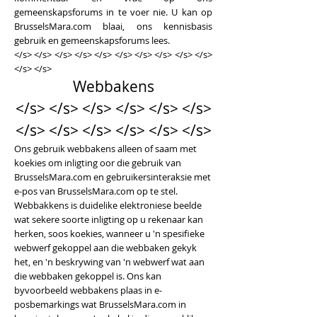
gemeenskapsforums in te voer nie. U kan op
BrusselsMara.com blaai, ons kennisbasis
gebruik en gemeenskapsforums lees.
</s> </s> </s> </s> </s> </s> </s> </s> </s> </s>
</s> </s>
Webbakens
</s> </s> </s> </s> </s> </s>
</s> </s> </s> </s> </s> </s>
Ons gebruik webbakens alleen of saam met
koekies om inligting oor die gebruik van
BrusselsMara.com en gebruikersinteraksie met
e-pos van BrusselsMara.com op te stel.
Webbakkens is duidelike elektroniese beelde
wat sekere soorte inligting op u rekenaar kan
herken, soos koekies, wanneer u 'n spesifieke
webwerf gekoppel aan die webbaken gekyk
het, en 'n beskrywing van 'n webwerf wat aan
die webbaken gekoppel is. Ons kan
byvoorbeeld webbakens plaas in e-
posbemarkings wat BrusselsMara.com in