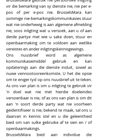
BrusselsMara gebruik nie persoonlike inligting
vir die bemarking van sy dienste nie, nie per e-
pos of per e-pos nie. BrusselsMara kan
sommige nie-bemarkingskommunikasies stuur
wat nie onderhewig is aan algemene afmelding
nie, soos inligting wat u versoek, aan u of aan
derde partye met wie u sake doen, stuur en
openbaarmaking om te voldoen aan wetlike
vereistes en ander inligtingskennisgewings.
Ons nuusbrief word as algemene
kommunikasiemiddel gebruik en kan
opdaterings aan die dienste insluit, sowel as
nuwe vennootooreenkomste. U het die opsie
om te eniger tyd op ons nuusbrief uit te teken.
As ons van plan is om u inligting te gebruik vir
'n doel wat nie met hierdie doeleindes
versoenbaar is nie, of as ons van plan is om dit
aan 'n soort derde party wat nie voorheen
geïdentifiseer is nie, bekend te maak, sal ons u
daarvan in kennis stel en u die geleentheid
bied om van sulke gebruike af te sien en / of
openbaarmakings.
BrusselsMara bied aan individue die