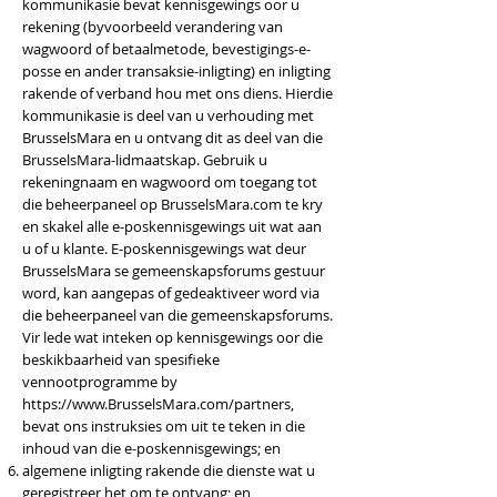
kommunikasie bevat kennisgewings oor u
rekening (byvoorbeeld verandering van
wagwoord of betaalmetode, bevestigings-e-
posse en ander transaksie-inligting) en inligting
rakende of verband hou met ons diens. Hierdie
kommunikasie is deel van u verhouding met
BrusselsMara en u ontvang dit as deel van die
BrusselsMara-lidmaatskap. Gebruik u
rekeningnaam en wagwoord om toegang tot
die beheerpaneel op BrusselsMara.com te kry
en skakel alle e-poskennisgewings uit wat aan
u of u klante. E-poskennisgewings wat deur
BrusselsMara se gemeenskapsforums gestuur
word, kan aangepas of gedeaktiveer word via
die beheerpaneel van die gemeenskapsforums.
Vir lede wat inteken op kennisgewings oor die
beskikbaarheid van spesifieke
vennootprogramme by
https://www.BrusselsMara.com/partners,
bevat ons instruksies om uit te teken in die
inhoud van die e-poskennisgewings; en
algemene inligting rakende die dienste wat u
geregistreer het om te ontvang; en