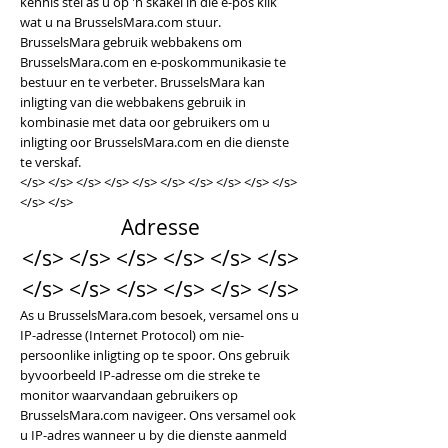
kennis stel as u op 'n skakel in die e-pos klik
wat u na BrusselsMara.com stuur.
BrusselsMara gebruik webbakens om
BrusselsMara.com en e-poskommunikasie te
bestuur en te verbeter. BrusselsMara kan
inligting van die webbakens gebruik in
kombinasie met data oor gebruikers om u
inligting oor BrusselsMara.com en die dienste
te verskaf.
</s> </s> </s> </s> </s> </s> </s> </s> </s> </s>
</s> </s>
Adresse
</s> </s> </s> </s> </s> </s>
</s> </s> </s> </s> </s> </s>
As u BrusselsMara.com besoek, versamel ons u
IP-adresse (Internet Protocol) om nie-
persoonlike inligting op te spoor. Ons gebruik
byvoorbeeld IP-adresse om die streke te
monitor waarvandaan gebruikers op
BrusselsMara.com navigeer. Ons versamel ook
u IP-adres wanneer u by die dienste aanmeld