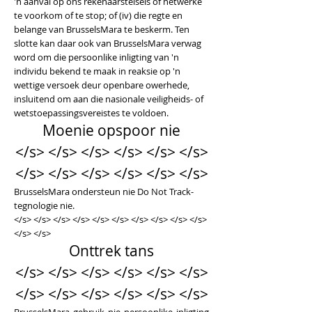
'n aanval op ons rekenaarstelsels of netwerke
te voorkom of te stop; of (iv) die regte en
belange van BrusselsMara te beskerm. Ten
slotte kan daar ook van BrusselsMara verwag
word om die persoonlike inligting van 'n
individu bekend te maak in reaksie op 'n
wettige versoek deur openbare owerhede,
insluitend om aan die nasionale veiligheids- of
wetstoepassingsvereistes te voldoen.
Moenie opspoor nie
</s> </s> </s> </s> </s> </s>
</s> </s> </s> </s> </s> </s>
BrusselsMara ondersteun nie Do Not Track-
tegnologie nie.
</s> </s> </s> </s> </s> </s> </s> </s> </s> </s>
</s> </s>
Onttrek tans
</s> </s> </s> </s> </s> </s>
</s> </s> </s> </s> </s> </s>