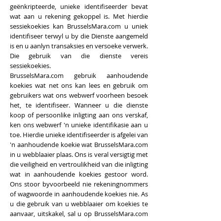
geënkripteerde, unieke identifiseerder bevat
wat aan u rekening gekoppel is. Met hierdie
sessiekoekies kan BrusselsMara.com u uniek
identifiseer terwyl u by die Dienste aangemeld
is en u aanlyn transaksies en versoeke verwerk.
Die gebruik van die dienste vereis
sessiekoekies.
BrusselsMara.com gebruik aanhoudende
koekies wat net ons kan lees en gebruik om
gebruikers wat ons webwerf voorheen besoek
het, te identifiseer. Wanneer u die dienste
koop of persoonlike inligting aan ons verskaf,
ken ons webwerf 'n unieke identifikasie aan u
toe. Hierdie unieke identifiseerder is afgelei van
'n aanhoudende koekie wat BrusselsMara.com
in u webblaaier plaas. Ons is veral versigtig met
die veiligheid en vertroulikheid van die inligting
wat in aanhoudende koekies gestoor word.
Ons stoor byvoorbeeld nie rekeningnommers
of wagwoorde in aanhoudende koekies nie. As
u die gebruik van u webblaaier om koekies te
aanvaar, uitskakel, sal u op BrusselsMara.com