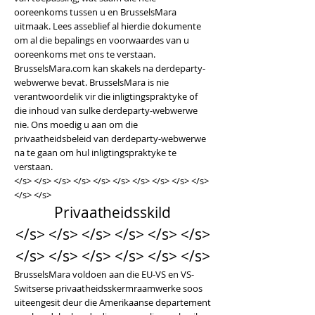
ooreenkoms tussen u en BrusselsMara
uitmaak. Lees asseblief al hierdie dokumente
om al die bepalings en voorwaardes van u
ooreenkoms met ons te verstaan.
BrusselsMara.com kan skakels na derdeparty-
webwerwe bevat. BrusselsMara is nie
verantwoordelik vir die inligtingspraktyke of
die inhoud van sulke derdeparty-webwerwe
nie. Ons moedig u aan om die
privaatheidsbeleid van derdeparty-webwerwe
na te gaan om hul inligtingspraktyke te
verstaan.
</s> </s> </s> </s> </s> </s> </s> </s> </s> </s>
</s> </s>
Privaatheidsskild
</s> </s> </s> </s> </s> </s>
</s> </s> </s> </s> </s> </s>
BrusselsMara voldoen aan die EU-VS en VS-
Switserse privaatheidsskermraamwerke soos
uiteengesit deur die Amerikaanse departement