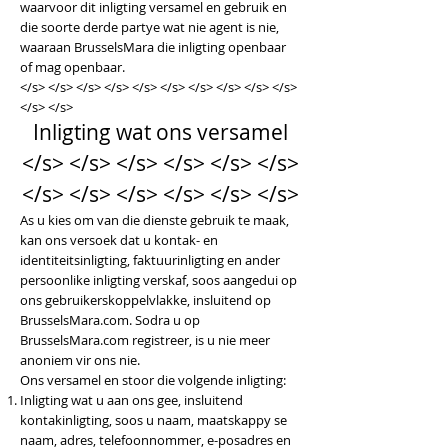
waarvoor dit inligting versamel en gebruik en
die soorte derde partye wat nie agent is nie,
waaraan BrusselsMara die inligting openbaar
of mag openbaar.
</s> </s> </s> </s> </s> </s> </s> </s> </s> </s>
</s> </s>
Inligting wat ons versamel
</s> </s> </s> </s> </s> </s>
</s> </s> </s> </s> </s> </s>
As u kies om van die dienste gebruik te maak,
kan ons versoek dat u kontak- en
identiteitsinligting, faktuurinligting en ander
persoonlike inligting verskaf, soos aangedui op
ons gebruikerskoppelvlakke, insluitend op
BrusselsMara.com. Sodra u op
BrusselsMara.com registreer, is u nie meer
anoniem vir ons nie.
Ons versamel en stoor die volgende inligting:
Inligting wat u aan ons gee, insluitend
kontakinligting, soos u naam, maatskappy se
naam, adres, telefoonnommer, e-posadres en