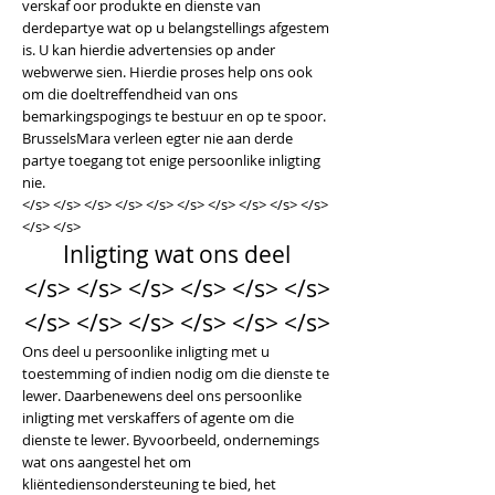
verskaf oor produkte en dienste van
derdepartye wat op u belangstellings afgestem
is. U kan hierdie advertensies op ander
webwerwe sien. Hierdie proses help ons ook
om die doeltreffendheid van ons
bemarkingspogings te bestuur en op te spoor.
BrusselsMara verleen egter nie aan derde
partye toegang tot enige persoonlike inligting
nie.
</s> </s> </s> </s> </s> </s> </s> </s> </s> </s>
</s> </s>
Inligting wat ons deel
</s> </s> </s> </s> </s> </s>
</s> </s> </s> </s> </s> </s>
Ons deel u persoonlike inligting met u
toestemming of indien nodig om die dienste te
lewer. Daarbenewens deel ons persoonlike
inligting met verskaffers of agente om die
dienste te lewer. Byvoorbeeld, ondernemings
wat ons aangestel het om
kliëntediensondersteuning te bied, het