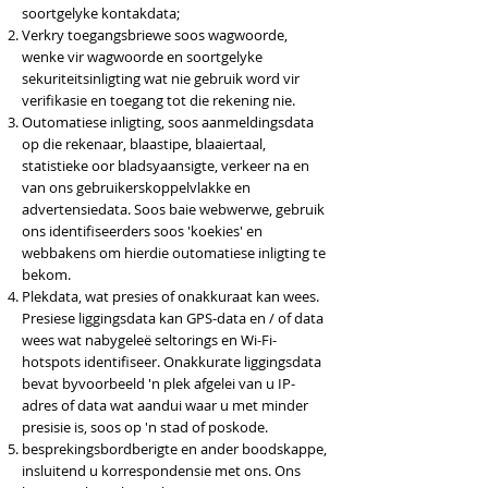
soortgelyke kontakdata;
Verkry toegangsbriewe soos wagwoorde,
wenke vir wagwoorde en soortgelyke
sekuriteitsinligting wat nie gebruik word vir
verifikasie en toegang tot die rekening nie.
Outomatiese inligting, soos aanmeldingsdata
op die rekenaar, blaastipe, blaaiertaal,
statistieke oor bladsyaansigte, verkeer na en
van ons gebruikerskoppelvlakke en
advertensiedata. Soos baie webwerwe, gebruik
ons ​​identifiseerders soos 'koekies' en
webbakens om hierdie outomatiese inligting te
bekom.
Plekdata, wat presies of onakkuraat kan wees.
Presiese liggingsdata kan GPS-data en / of data
wees wat nabygeleë seltorings en Wi-Fi-
hotspots identifiseer. Onakkurate liggingsdata
bevat byvoorbeeld 'n plek afgelei van u IP-
adres of data wat aandui waar u met minder
presisie is, soos op 'n stad of poskode.
besprekingsbordberigte en ander boodskappe,
insluitend u korrespondensie met ons. Ons