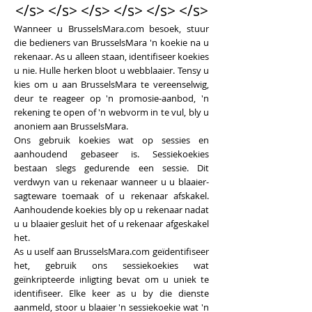
</s> </s> </s> </s> </s> </s>
Wanneer u BrusselsMara.com besoek, stuur
die bedieners van BrusselsMara 'n koekie na u
rekenaar. As u alleen staan, identifiseer koekies
u nie. Hulle herken bloot u webblaaier. Tensy u
kies om u aan BrusselsMara te vereenselwig,
deur te reageer op 'n promosie-aanbod, 'n
rekening te open of 'n webvorm in te vul, bly u
anoniem aan BrusselsMara.
Ons gebruik koekies wat op sessies en
aanhoudend gebaseer is. Sessiekoekies
bestaan ​​slegs gedurende een sessie. Dit
verdwyn van u rekenaar wanneer u u blaaier-
sagteware toemaak of u rekenaar afskakel.
Aanhoudende koekies bly op u rekenaar nadat
u u blaaier gesluit het of u rekenaar afgeskakel
het.
As u uself aan BrusselsMara.com geïdentifiseer
het, gebruik ons ​​sessiekoekies wat
geïnkripteerde inligting bevat om u uniek te
identifiseer. Elke keer as u by die dienste
aanmeld, stoor u blaaier 'n sessiekoekie wat 'n