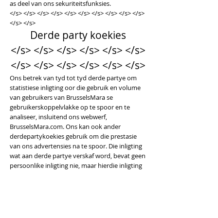
as deel van ons sekuriteitsfunksies.
</s> </s> </s> </s> </s> </s> </s> </s> </s> </s>
</s> </s>
Derde party koekies
</s> </s> </s> </s> </s> </s>
</s> </s> </s> </s> </s> </s>
Ons betrek van tyd tot tyd derde partye om
statistiese inligting oor die gebruik en volume
van gebruikers van BrusselsMara se
gebruikerskoppelvlakke op te spoor en te
analiseer, insluitend ons webwerf,
BrusselsMara.com. Ons kan ook ander
derdepartykoekies gebruik om die prestasie
van ons advertensies na te spoor. Die inligting
wat aan derde partye verskaf word, bevat geen
persoonlike inligting nie, maar hierdie inligting
kan weer met persoonlike inligting geassosieer
word nadat ons dit ontvang het.
</s> </s> </s> </s> </s> </s> </s> </s> </s> </s>
</s> </s>
Publieke forums, verwysings