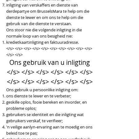
inligting van verskaffers en dienste van
derdepartye om BrusselsMara te help om die
dienste te lewer en om ons te help om die
gebruik van die dienste te verstaan.
Ons stoor nie die volgende inligting in die
normale loop van ons besigheid nie:
kredietkaartinligting en faktuuradresse.
</s> </s> </s> </s> </s> </s> </s> </s> </s> </s>
</s> </s>
Ons gebruik van u inligting
</s> </s> </s> </s> </s> </s>
</s> </s> </s> </s> </s> </s>
Ons gebruik u persoonlike inligting om:
ons dienste te lewer en te verbeter;
geskille oplos, fooie bereken en invorder, en
probleme oplos;
gebruikers se identiteit en die inligting wat
gebruikers verskaf, te verifieer;
'n veilige aanlyn-ervaring aan te moedig en ons
beleid toe te pas;