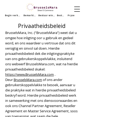
Begin verkoop
Bemarking
Bestuur winkel
Bestuur winkel
Pryse
Privaatheidsbeleid
BrusselsMara, Inc. (“BrusselsMara”) weet dat u
omgee hoe inligting oor u gebruik en gedeel
word, en ons waardeer u vertroue dat ons dit
versigtig en sinvol sal doen. Hierdie
privaatheidsbeleid dek die inligtingspraktyke
van ons gebruikerskoppelvlakke, insluitend
ons webwerf BrusselsMara.com, wat na hierdie
privaatheidsbeleid skakel:
https://www.BrusselsMara.com
.
Deur
BrusselsMara.com
of ons ander
gebruikerskoppelvlakke te besoek, aanvaar u
die praktyke wat in hierdie privaatheidsbeleid
beskryf word. Hierdie privaatheidsbeleid werk
in samewerking met ons diensvoorwaardes en
ook ons ​​Channel Partner Agreement, Reseller
Agreement en Master Service Agreement, soos
van toepassing, wat saam die hele