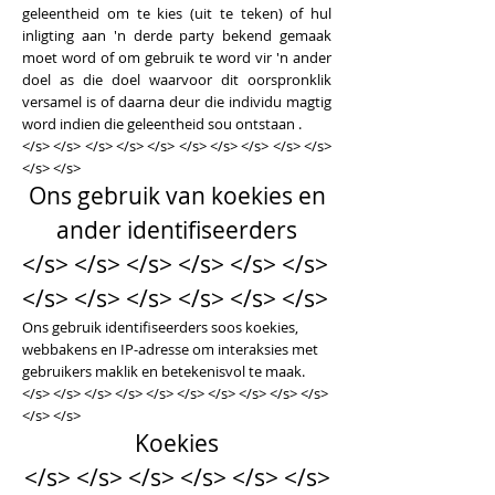
geleentheid om te kies (uit te teken) of hul
inligting aan 'n derde party bekend gemaak
moet word of om gebruik te word vir 'n ander
doel as die doel waarvoor dit oorspronklik
versamel is of daarna deur die individu magtig
word indien die geleentheid sou ontstaan .
</s> </s> </s> </s> </s> </s> </s> </s> </s> </s>
</s> </s>
Ons gebruik van koekies en
ander identifiseerders
</s> </s> </s> </s> </s> </s>
</s> </s> </s> </s> </s> </s>
Ons gebruik identifiseerders soos koekies,
webbakens en IP-adresse om interaksies met
gebruikers maklik en betekenisvol te maak.
</s> </s> </s> </s> </s> </s> </s> </s> </s> </s>
</s> </s>
Koekies
</s> </s> </s> </s> </s> </s>