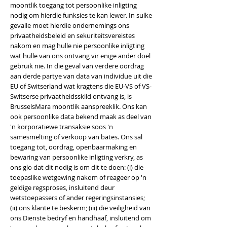
moontlik toegang tot persoonlike inligting
nodig om hierdie funksies te kan lewer. In sulke
gevalle moet hierdie ondernemings ons
privaatheidsbeleid en sekuriteitsvereistes
nakom en mag hulle nie persoonlike inligting
wat hulle van ons ontvang vir enige ander doel
gebruik nie. In die geval van verdere oordrag
aan derde partye van data van individue uit die
EU of Switserland wat kragtens die EU-VS of VS-
Switserse privaatheidsskild ontvang is, is
BrusselsMara moontlik aanspreeklik. Ons kan
ook persoonlike data bekend maak as deel van
'n korporatiewe transaksie soos 'n
samesmelting of verkoop van bates. Ons sal
toegang tot, oordrag, openbaarmaking en
bewaring van persoonlike inligting verkry, as
ons glo dat dit nodig is om dit te doen: (i) die
toepaslike wetgewing nakom of reageer op 'n
geldige regsproses, insluitend deur
wetstoepassers of ander regeringsinstansies;
(ii) ons klante te beskerm; (iii) die veiligheid van
ons Dienste bedryf en handhaaf, insluitend om