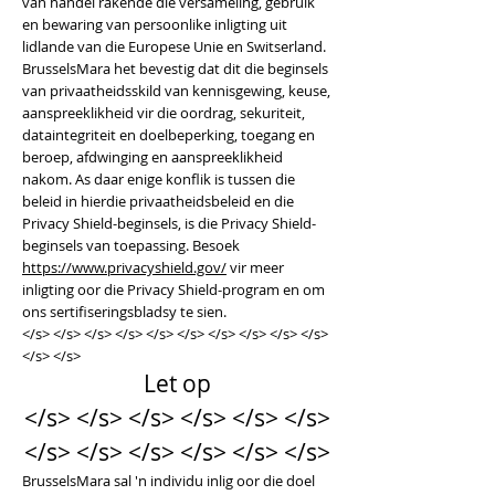
van handel rakende die versameling, gebruik
en bewaring van persoonlike inligting uit
lidlande van die Europese Unie en Switserland.
BrusselsMara het bevestig dat dit die beginsels
van privaatheidsskild van kennisgewing, keuse,
aanspreeklikheid vir die oordrag, sekuriteit,
dataintegriteit en doelbeperking, toegang en
beroep, afdwinging en aanspreeklikheid
nakom. As daar enige konflik is tussen die
beleid in hierdie privaatheidsbeleid en die
Privacy Shield-beginsels, is die Privacy Shield-
beginsels van toepassing. Besoek
https://www.privacyshield.gov/
vir meer
inligting oor die Privacy Shield-program en om
ons sertifiseringsbladsy te sien.
</s> </s> </s> </s> </s> </s> </s> </s> </s> </s>
</s> </s>
Let op
</s> </s> </s> </s> </s> </s>
</s> </s> </s> </s> </s> </s>
BrusselsMara sal 'n individu inlig oor die doel